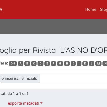
Home
Sfo
oglia per Rivista L'ASINO D'
ai a:
0-9
A
B
C
D
E
F
G
H
I
J
K
L
M
N
o inserisci le iniziali:
tati da 1 a 1 di 1
esporta metadati