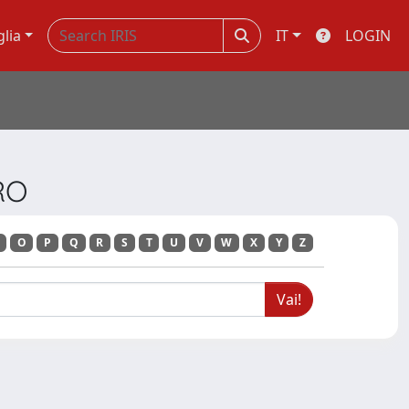
glia
IT
LOGIN
ORO
O
P
Q
R
S
T
U
V
W
X
Y
Z