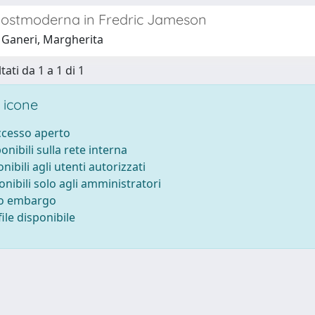
 postmoderna in Fredric Jameson
 Ganeri, Margherita
tati da 1 a 1 di 1
 icone
accesso aperto
ponibili sulla rete interna
onibili agli utenti autorizzati
onibili solo agli amministratori
to embargo
ile disponibile