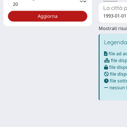
La città
1993-01-01
Mostrati risul
Legenda
file ad 
file dis
file disp
file disp
file sot
nessun f