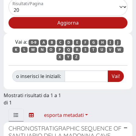
Risultati/Pagina
Vai a:
0-9
A
B
C
D
E
F
G
H
I
J
K
L
M
N
O
P
Q
R
S
T
U
V
W
X
Y
Z
o inserisci le iniziali:
Mostrati risultati da 1 a 1
di 1
esporta metadati
CHRONOSTRATIGRAPHIC SEQUENCE OF
SANTUARIO DELLA MADONNA CAVE