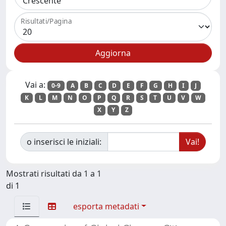
Risultati/Pagina
Vai a:
0-9
A
B
C
D
E
F
G
H
I
J
K
L
M
N
O
P
Q
R
S
T
U
V
W
X
Y
Z
o inserisci le iniziali:
Mostrati risultati da 1 a 1
di 1
esporta metadati