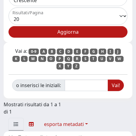
Risultati/Pagina
Vai a:
0-9
A
B
C
D
E
F
G
H
I
J
K
L
M
N
O
P
Q
R
S
T
U
V
W
X
Y
Z
o inserisci le iniziali:
Mostrati risultati da 1 a 1
di 1
esporta metadati