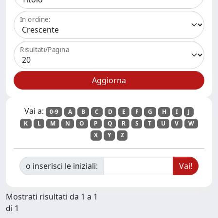
In ordine:
Risultati/Pagina
Vai a:
0-9
A
B
C
D
E
F
G
H
I
J
K
L
M
N
O
P
Q
R
S
T
U
V
W
X
Y
Z
o inserisci le iniziali:
Mostrati risultati da 1 a 1
di 1