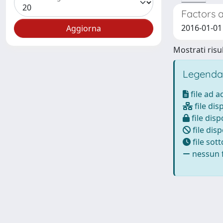
Factors a
2016-01-01 D
Mostrati risul
Legenda
file ad 
file dis
file disp
file disp
file sot
nessun f