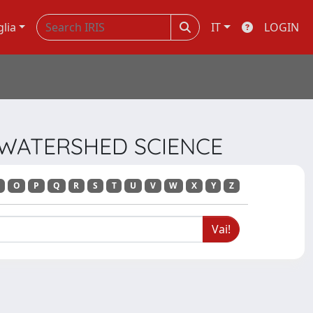
glia
IT
LOGIN
D WATERSHED SCIENCE
O
P
Q
R
S
T
U
V
W
X
Y
Z