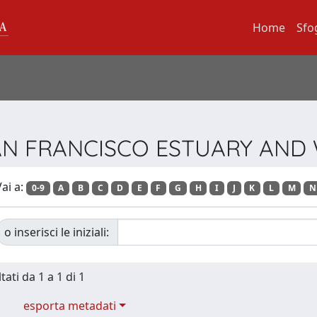
Home
Sfo
a SAN FRANCISCO ESTUARY AN
ai a:
0-9
A
B
C
D
E
F
G
H
I
J
K
L
M
N
o inserisci le iniziali:
tati da 1 a 1 di 1
esporta metadati