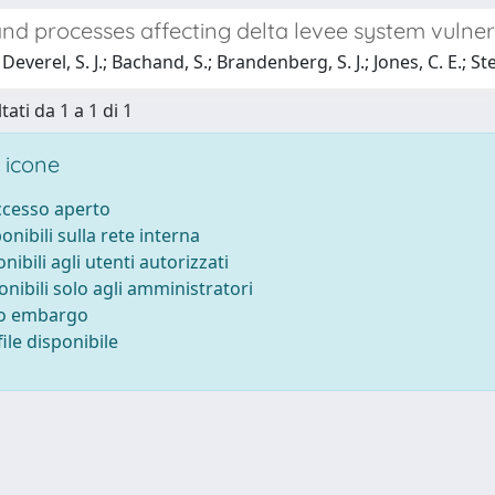
nd processes affecting delta levee system vulnera
everel, S. J.; Bachand, S.; Brandenberg, S. J.; Jones, C. E.; St
tati da 1 a 1 di 1
 icone
accesso aperto
ponibili sulla rete interna
onibili agli utenti autorizzati
onibili solo agli amministratori
to embargo
ile disponibile