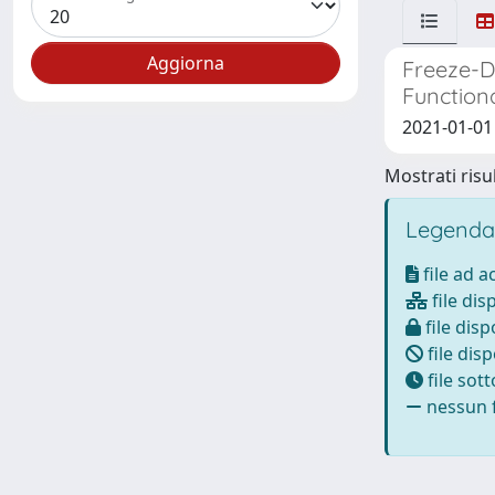
Freeze-Dr
Function
2021-01-01 A
Mostrati risul
Legenda
file ad 
file dis
file disp
file disp
file sot
nessun f