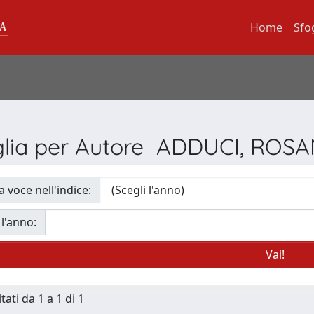
Home
Sfo
glia per Autore ADDUCI, ROS
a voce nell'indice:
 l'anno:
tati da 1 a 1 di 1