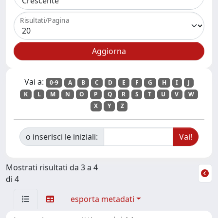
Risultati/Pagina
Vai a:
0-9
A
B
C
D
E
F
G
H
I
J
K
L
M
N
O
P
Q
R
S
T
U
V
W
X
Y
Z
o inserisci le iniziali:
Mostrati risultati da 3 a 4
di 4
esporta metadati