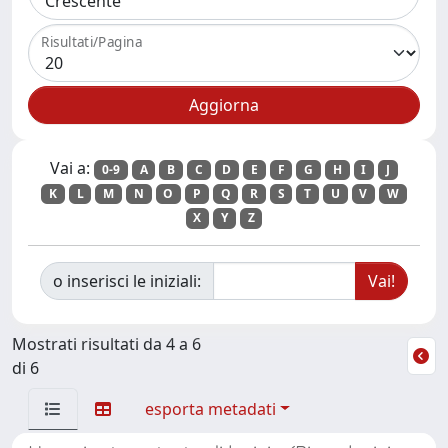
Risultati/Pagina
Vai a:
0-9
A
B
C
D
E
F
G
H
I
J
K
L
M
N
O
P
Q
R
S
T
U
V
W
X
Y
Z
o inserisci le iniziali:
Mostrati risultati da 4 a 6
di 6
esporta metadati