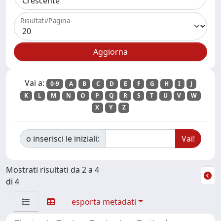
Risultati/Pagina
Vai a:
0-9
A
B
C
D
E
F
G
H
I
J
K
L
M
N
O
P
Q
R
S
T
U
V
W
X
Y
Z
o inserisci le iniziali:
Mostrati risultati da 2 a 4
di 4
esporta metadati