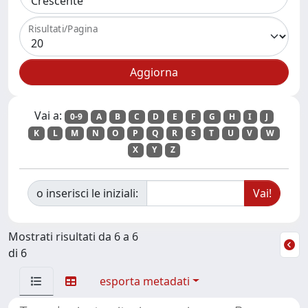
Risultati/Pagina
Vai a:
0-9
A
B
C
D
E
F
G
H
I
J
K
L
M
N
O
P
Q
R
S
T
U
V
W
X
Y
Z
o inserisci le iniziali:
Mostrati risultati da 6 a 6
di 6
esporta metadati