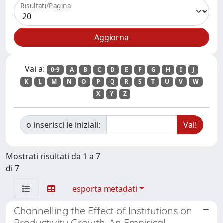
Risultati/Pagina
Vai a:
0-9
A
B
C
D
E
F
G
H
I
J
K
L
M
N
O
P
Q
R
S
T
U
V
W
X
Y
Z
o inserisci le iniziali:
Mostrati risultati da 1 a 7
di 7
esporta metadati
Channelling the Effect of Institutions on
Productivity Growth. An Empirical