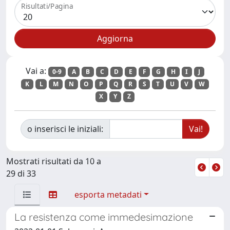
Risultati/Pagina
Vai a:
0-9
A
B
C
D
E
F
G
H
I
J
K
L
M
N
O
P
Q
R
S
T
U
V
W
X
Y
Z
o inserisci le iniziali:
Mostrati risultati da 10 a
29 di 33
esporta metadati
La resistenza come immedesimazione