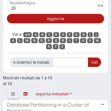
Risultati/Pagina
Vai a:
0-9
A
B
C
D
E
F
G
H
I
J
K
L
M
N
O
P
Q
R
S
T
U
V
W
X
Y
Z
o inserisci le iniziali:
Mostrati risultati da 1 a 10
di 10
esporta metadati
Database Partitioning in a Cluster of
Processors