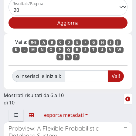
Risultati/Pagina
Vai a:
0-9
A
B
C
D
E
F
G
H
I
J
K
L
M
N
O
P
Q
R
S
T
U
V
W
X
Y
Z
o inserisci le iniziali:
Mostrati risultati da 6 a 10
di 10
esporta metadati
Probview: A Flexible Probabilistic
Database System