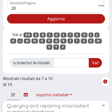
Risultati/Pagina
Vai a:
0-9
A
B
C
D
E
F
G
H
I
J
K
L
M
N
O
P
Q
R
S
T
U
V
W
X
Y
Z
o inserisci le iniziali:
Mostrati risultati da 7 a 10
di 10
esporta metadati
Querying and repairing inconsistent
numerical databases