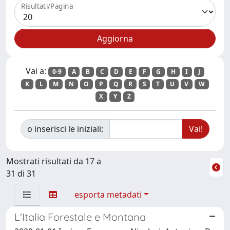
Risultati/Pagina
Vai a:
0-9
A
B
C
D
E
F
G
H
I
J
K
L
M
N
O
P
Q
R
S
T
U
V
W
X
Y
Z
o inserisci le iniziali:
Mostrati risultati da 17 a
31 di 31
esporta metadati
L'Italia Forestale e Montana