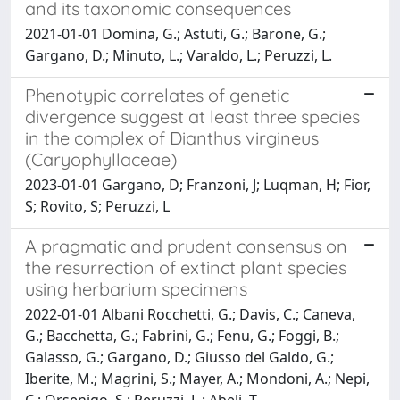
and its taxonomic consequences
2021-01-01 Domina, G.; Astuti, G.; Barone, G.;
Gargano, D.; Minuto, L.; Varaldo, L.; Peruzzi, L.
Phenotypic correlates of genetic
divergence suggest at least three species
in the complex of Dianthus virgineus
(Caryophyllaceae)
2023-01-01 Gargano, D; Franzoni, J; Luqman, H; Fior,
S; Rovito, S; Peruzzi, L
A pragmatic and prudent consensus on
the resurrection of extinct plant species
using herbarium specimens
2022-01-01 Albani Rocchetti, G.; Davis, C.; Caneva,
G.; Bacchetta, G.; Fabrini, G.; Fenu, G.; Foggi, B.;
Galasso, G.; Gargano, D.; Giusso del Galdo, G.;
Iberite, M.; Magrini, S.; Mayer, A.; Mondoni, A.; Nepi,
C.; Orsenigo, S.; Peruzzi, L.; Abeli, T.