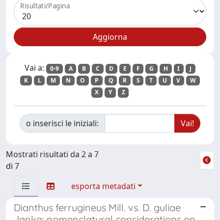
Risultati/Pagina
Vai a:
0-9
A
B
C
D
E
F
G
H
I
J
K
L
M
N
O
P
Q
R
S
T
U
V
W
X
Y
Z
o inserisci le iniziali:
Mostrati risultati da 2 a 7
di 7
esporta metadati
Dianthus ferrugineus Mill. vs. D. guliae
Janka: nomenclatural considerations on