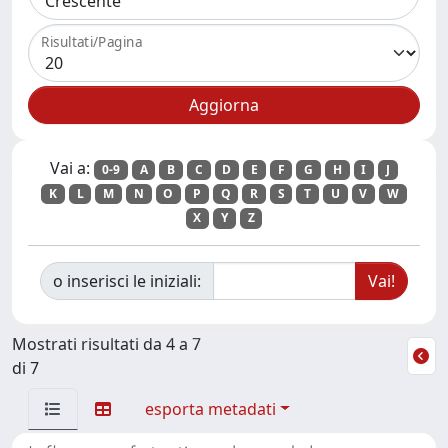
Risultati/Pagina
Vai a:
0-9
A
B
C
D
E
F
G
H
I
J
K
L
M
N
O
P
Q
R
S
T
U
V
W
X
Y
Z
o inserisci le iniziali:
Mostrati risultati da 4 a 7
di 7
esporta metadati