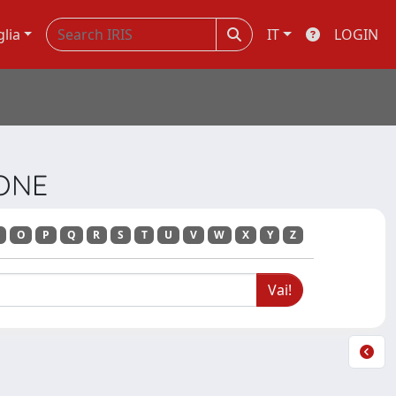
glia
IT
LOGIN
IONE
O
P
Q
R
S
T
U
V
W
X
Y
Z