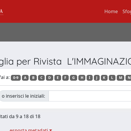
Home
Sfo
glia per Rivista L'IMMAGINAZ
ai a:
0-9
A
B
C
D
E
F
G
H
I
J
K
L
M
N
o inserisci le iniziali:
tati da 9 a 18 di 18
esporta metadati