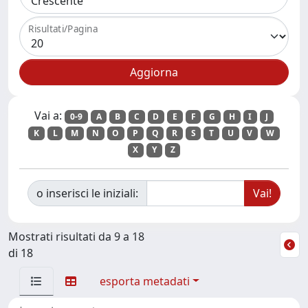
Risultati/Pagina
Vai a:
0-9
A
B
C
D
E
F
G
H
I
J
K
L
M
N
O
P
Q
R
S
T
U
V
W
X
Y
Z
o inserisci le iniziali:
Mostrati risultati da 9 a 18
di 18
esporta metadati