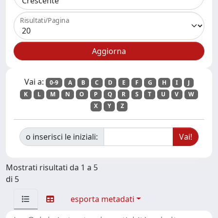
Risultati/Pagina
Vai a:
0-9
A
B
C
D
E
F
G
H
I
J
K
L
M
N
O
P
Q
R
S
T
U
V
W
X
Y
Z
o inserisci le iniziali:
Mostrati risultati da 1 a 5
di 5
esporta metadati