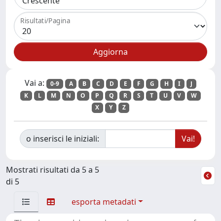
Risultati/Pagina
Vai a:
0-9
A
B
C
D
E
F
G
H
I
J
K
L
M
N
O
P
Q
R
S
T
U
V
W
X
Y
Z
o inserisci le iniziali:
Mostrati risultati da 5 a 5
di 5
esporta metadati