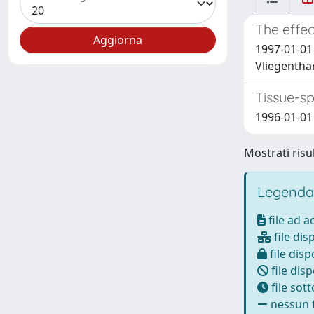
The effec
1997-01-01 
Vliegenthar
Tissue-sp
1996-01-01 
Mostrati risul
Legenda
file ad 
file dis
file disp
file disp
file sot
nessun f