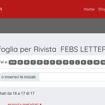
Home
Sfo
foglia per Rivista FEBS LETTE
ai a:
0-9
A
B
C
D
E
F
G
H
I
J
K
L
M
N
o inserisci le iniziali:
tati da 16 a 17 di 17
esporta metadati