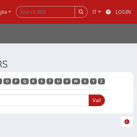
glia
IT
LOGIN
RS
O
P
Q
R
S
T
U
V
W
X
Y
Z