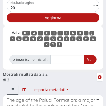
Risultati/Pagina
Vai a:
0-9
A
B
C
D
E
F
G
H
I
J
K
L
M
N
O
P
Q
R
S
T
U
V
W
X
Y
Z
o inserisci le iniziali:
Mostrati risultati da 2 a 2
di 2
esporta metadati
The age of the Paludi Formation: a major
constraint to the beginning of the Apulia-