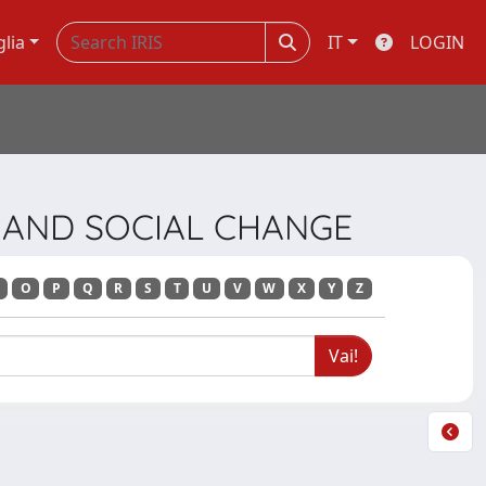
glia
IT
LOGIN
G AND SOCIAL CHANGE
O
P
Q
R
S
T
U
V
W
X
Y
Z