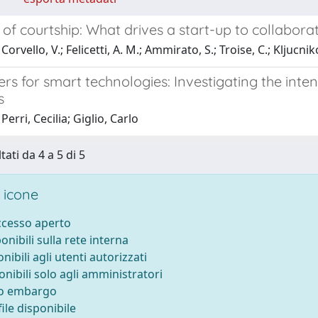
 of courtship: What drives a start-up to collabor
orvello, V.; Felicetti, A. M.; Ammirato, S.; Troise, C.; Kljucnik
rs for smart technologies: Investigating the int
s
erri, Cecilia; Giglio, Carlo
tati da 4 a 5 di 5
 icone
accesso aperto
ponibili sulla rete interna
onibili agli utenti autorizzati
onibili solo agli amministratori
to embargo
ile disponibile