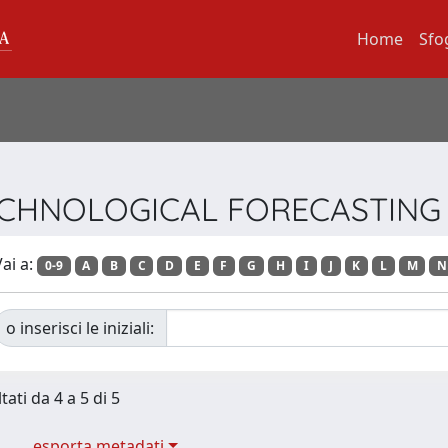
Home
Sfo
a TECHNOLOGICAL FORECASTIN
ai a:
0-9
A
B
C
D
E
F
G
H
I
J
K
L
M
N
o inserisci le iniziali:
tati da 4 a 5 di 5
esporta metadati