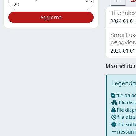
The rules
2024-01-01 C
Smart use
behavior
2020-01-01 P
Mostrati risul
Legenda
file ad 
file dis
file disp
file disp
file sot
nessun f