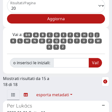
Risultati/Pagina
Vai a:
0-9
A
B
C
D
E
F
G
H
I
J
K
L
M
N
O
P
Q
R
S
T
U
V
W
X
Y
Z
o inserisci le iniziali:
Mostrati risultati da 15 a
18 di 18
esporta metadati
Per Lukács