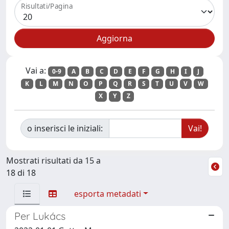
Risultati/Pagina
Vai a:
0-9
A
B
C
D
E
F
G
H
I
J
K
L
M
N
O
P
Q
R
S
T
U
V
W
X
Y
Z
o inserisci le iniziali:
Mostrati risultati da 15 a
18 di 18
esporta metadati
Per Lukács