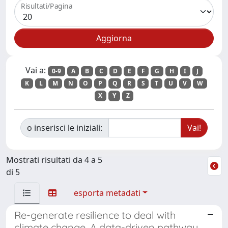
Risultati/Pagina
Vai a:
0-9
A
B
C
D
E
F
G
H
I
J
K
L
M
N
O
P
Q
R
S
T
U
V
W
X
Y
Z
o inserisci le iniziali:
Mostrati risultati da 4 a 5
di 5
esporta metadati
Re-generate resilience to deal with
climate change. A data-driven pathway