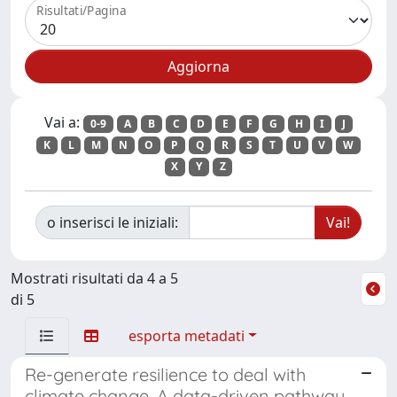
Risultati/Pagina
Vai a:
0-9
A
B
C
D
E
F
G
H
I
J
K
L
M
N
O
P
Q
R
S
T
U
V
W
X
Y
Z
o inserisci le iniziali:
Mostrati risultati da 4 a 5
di 5
esporta metadati
Re-generate resilience to deal with
climate change. A data-driven pathway