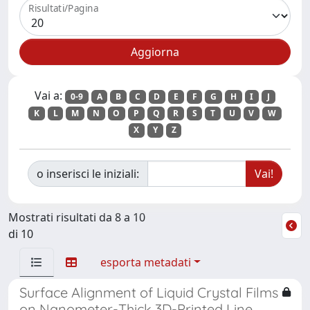
Risultati/Pagina
Vai a:
0-9
A
B
C
D
E
F
G
H
I
J
K
L
M
N
O
P
Q
R
S
T
U
V
W
X
Y
Z
o inserisci le iniziali:
Mostrati risultati da 8 a 10
di 10
esporta metadati
Surface Alignment of Liquid Crystal Films
on Nanometer-Thick 3D-Printed Line