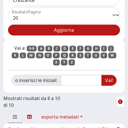
Risultati/Pagina
Vai a:
0-9
A
B
C
D
E
F
G
H
I
J
K
L
M
N
O
P
Q
R
S
T
U
V
W
X
Y
Z
o inserisci le iniziali:
Mostrati risultati da 8 a 10
di 10
esporta metadati