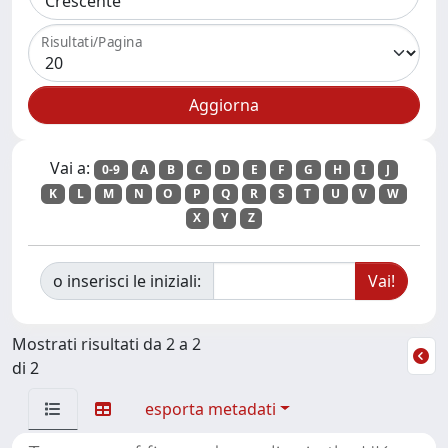
Risultati/Pagina
Vai a:
0-9
A
B
C
D
E
F
G
H
I
J
K
L
M
N
O
P
Q
R
S
T
U
V
W
X
Y
Z
o inserisci le iniziali:
Mostrati risultati da 2 a 2
di 2
esporta metadati