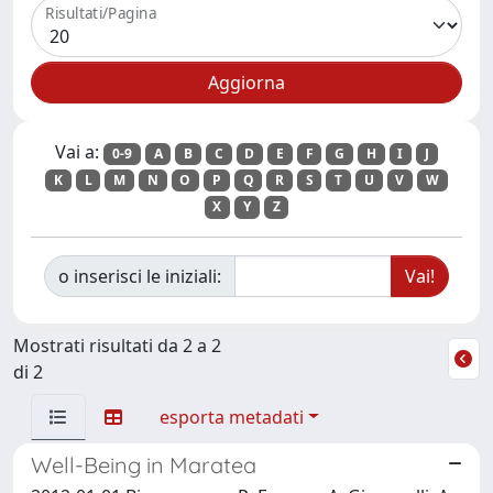
Risultati/Pagina
Vai a:
0-9
A
B
C
D
E
F
G
H
I
J
K
L
M
N
O
P
Q
R
S
T
U
V
W
X
Y
Z
o inserisci le iniziali:
Mostrati risultati da 2 a 2
di 2
esporta metadati
Well-Being in Maratea