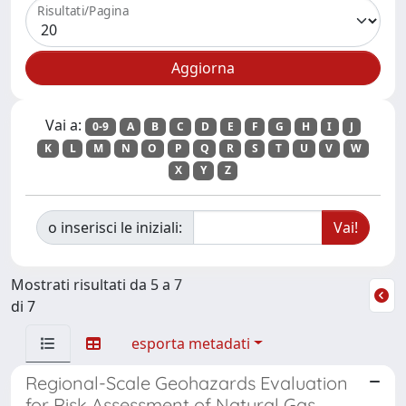
Risultati/Pagina
Vai a:
0-9
A
B
C
D
E
F
G
H
I
J
K
L
M
N
O
P
Q
R
S
T
U
V
W
X
Y
Z
o inserisci le iniziali:
Mostrati risultati da 5 a 7
di 7
esporta metadati
Regional-Scale Geohazards Evaluation
for Risk Assessment of Natural Gas