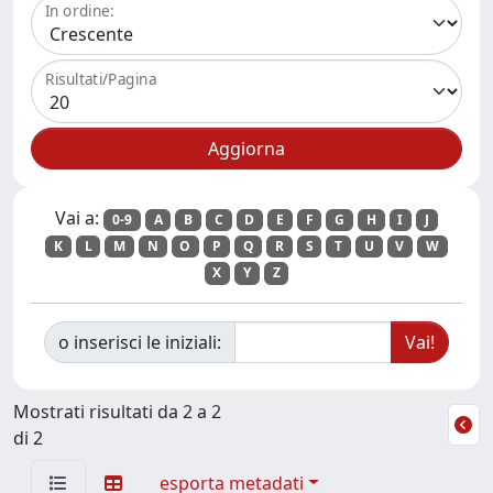
In ordine:
Risultati/Pagina
Vai a:
0-9
A
B
C
D
E
F
G
H
I
J
K
L
M
N
O
P
Q
R
S
T
U
V
W
X
Y
Z
o inserisci le iniziali:
Mostrati risultati da 2 a 2
di 2
esporta metadati