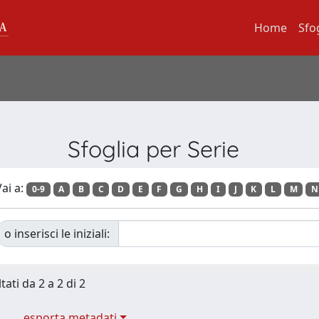
Home
Sfo
Sfoglia per Serie
ai a:
0-9
A
B
C
D
E
F
G
H
I
J
K
L
M
N
o inserisci le iniziali:
tati da 2 a 2 di 2
esporta metadati