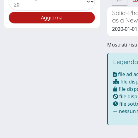
Solid-Ph
as a New
2020-01-01 N
Mostrati risul
Legenda
file ad 
file dis
file disp
file disp
file sot
nessun f