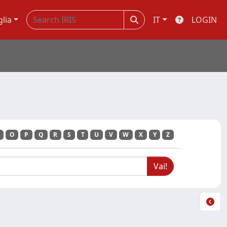
glia
IT
LOGIN
O
P
Q
R
S
T
U
V
W
X
Y
Z