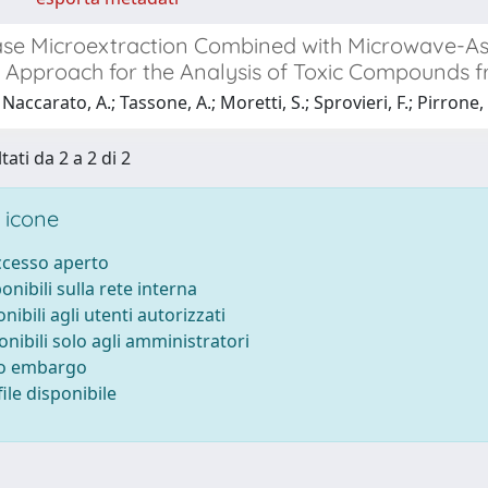
ase Microextraction Combined with Microwave-Assi
 Approach for the Analysis of Toxic Compounds f
accarato, A.; Tassone, A.; Moretti, S.; Sprovieri, F.; Pirrone, N
tati da 2 a 2 di 2
 icone
accesso aperto
ponibili sulla rete interna
onibili agli utenti autorizzati
onibili solo agli amministratori
to embargo
ile disponibile