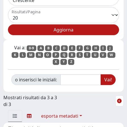
Risultati/Pagina
Vai a:
0-9
A
B
C
D
E
F
G
H
I
J
K
L
M
N
O
P
Q
R
S
T
U
V
W
X
Y
Z
o inserisci le iniziali:
Mostrati risultati da 3 a 3
di 3
esporta metadati