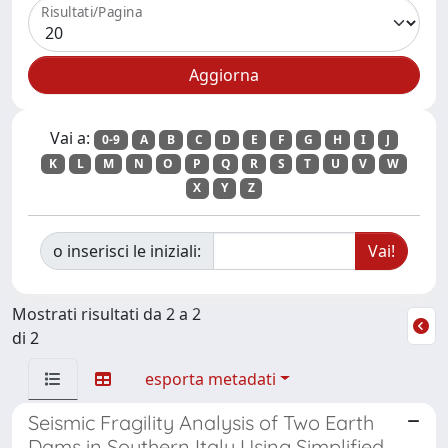
Risultati/Pagina
Vai a:
0-9
A
B
C
D
E
F
G
H
I
J
K
L
M
N
O
P
Q
R
S
T
U
V
W
X
Y
Z
o inserisci le iniziali:
Mostrati risultati da 2 a 2
di 2
esporta metadati
Seismic Fragility Analysis of Two Earth
Dams in Southern Italy Using Simplified