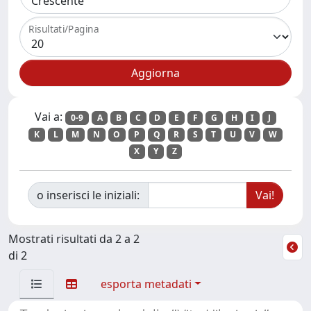
Risultati/Pagina
Vai a:
0-9
A
B
C
D
E
F
G
H
I
J
K
L
M
N
O
P
Q
R
S
T
U
V
W
X
Y
Z
o inserisci le iniziali:
Mostrati risultati da 2 a 2
di 2
esporta metadati