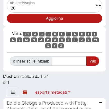
Risultati/Pagina
Vai a:
0-9
A
B
C
D
E
F
G
H
I
J
K
L
M
N
O
P
Q
R
S
T
U
V
W
X
Y
Z
o inserisci le iniziali:
Mostrati risultati da 1 a 1
di 1
esporta metadati
Edible Oleogels Produced with Fatty
Alcohols: The Use of Policosanol as an