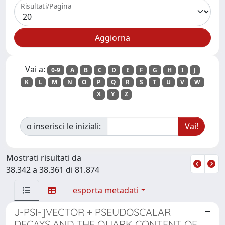
Risultati/Pagina
Vai a:
0-9
A
B
C
D
E
F
G
H
I
J
K
L
M
N
O
P
Q
R
S
T
U
V
W
X
Y
Z
o inserisci le iniziali:
Mostrati risultati da
38.342 a 38.361 di 81.874
esporta metadati
J-PSI-]VECTOR + PSEUDOSCALAR
DECAYS AND THE QUARK CONTENT OF