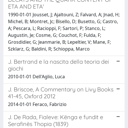
ETA AND ETA'
1990-01-01 Jousset, J; Ajaltouni, Z; Falvard, A; Jnad, H;
Michel, B; Montret, Jc; Bisello, D; Busetto, G; Castro,
A; Pescara, L; Racioppi, F; Sartori, P; Stanco, L;
Augustin, Je; Cosme, G; Couchot, F; Fulda, F;
Grosdidier, G; Jeanmarie, B; Lepeltier, V; Mane, F;
Szklarz, G; Baldini, R; Schioppa, Marco
J. Bertrand e la nascita della teoria dei
giochi
2010-01-01 Dell'Aglio, Luca
J. Briscoe, A Commentary on Livy Books
41-45, Oxford 2012
2014-01-01 Feraco, Fabrizio
J. De Rada, Fialeve: Kënga e fundit e
Serafinës Thopia (1839)