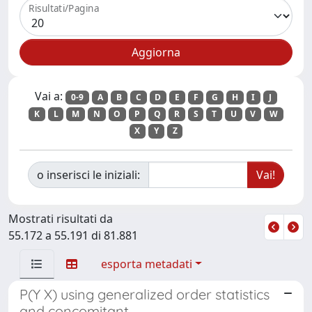
Risultati/Pagina
Vai a:
0-9
A
B
C
D
E
F
G
H
I
J
K
L
M
N
O
P
Q
R
S
T
U
V
W
X
Y
Z
o inserisci le iniziali:
Mostrati risultati da
55.172 a 55.191 di 81.881
esporta metadati
P(Y X) using generalized order statistics
and concomitant