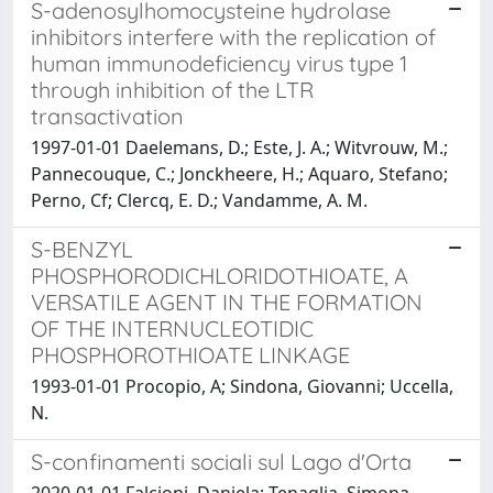
S-adenosylhomocysteine hydrolase
inhibitors interfere with the replication of
human immunodeficiency virus type 1
through inhibition of the LTR
transactivation
1997-01-01 Daelemans, D.; Este, J. A.; Witvrouw, M.;
Pannecouque, C.; Jonckheere, H.; Aquaro, Stefano;
Perno, Cf; Clercq, E. D.; Vandamme, A. M.
S-BENZYL
PHOSPHORODICHLORIDOTHIOATE, A
VERSATILE AGENT IN THE FORMATION
OF THE INTERNUCLEOTIDIC
PHOSPHOROTHIOATE LINKAGE
1993-01-01 Procopio, A; Sindona, Giovanni; Uccella,
N.
S-confinamenti sociali sul Lago d'Orta
2020-01-01 Falcioni, Daniela; Tenaglia, Simona