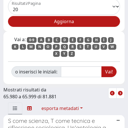
Risultati/Pagina
Vai a:
0-9
A
B
C
D
E
F
G
H
I
J
K
L
M
N
O
P
Q
R
S
T
U
V
W
X
Y
Z
o inserisci le iniziali:
Mostrati risultati da
65.980 a 65.999 di 81.881
esporta metadati
S come scienza, T come tecnica e
riflessione sociologica. Un'antologia a