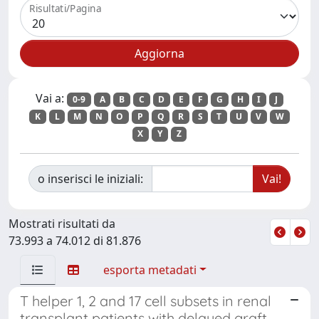
Risultati/Pagina
Vai a:
0-9
A
B
C
D
E
F
G
H
I
J
K
L
M
N
O
P
Q
R
S
T
U
V
W
X
Y
Z
o inserisci le iniziali:
Mostrati risultati da
73.993 a 74.012 di 81.876
esporta metadati
T helper 1, 2 and 17 cell subsets in renal
transplant patients with delayed graft