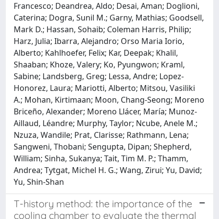
Francesco; Deandrea, Aldo; Desai, Aman; Doglioni,
Caterina; Dogra, Sunil M.; Garny, Mathias; Goodsell,
Mark D.; Hassan, Sohaib; Coleman Harris, Philip;
Harz, Julia; Ibarra, Alejandro; Orso Maria Iorio,
Alberto; Kahlhoefer, Felix; Kar, Deepak; Khalil,
Shaaban; Khoze, Valery; Ko, Pyungwon; Kraml,
Sabine; Landsberg, Greg; Lessa, Andre; Lopez-
Honorez, Laura; Mariotti, Alberto; Mitsou, Vasiliki
A.; Mohan, Kirtimaan; Moon, Chang-Seong; Moreno
Briceño, Alexander; Moreno Llácer, María; Munoz-
Aillaud, Léandre; Murphy, Taylor; Ncube, Anele M.;
Nzuza, Wandile; Prat, Clarisse; Rathmann, Lena;
Sangweni, Thobani; Sengupta, Dipan; Shepherd,
William; Sinha, Sukanya; Tait, Tim M. P.; Thamm,
Andrea; Tytgat, Michel H. G.; Wang, Zirui; Yu, David;
Yu, Shin-Shan
T-history method: the importance of the
cooling chamber to evaluate the thermal