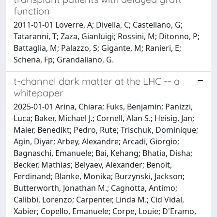
function
2011-01-01 Loverre, A; Divella, C; Castellano, G;
Tataranni, T; Zaza, Gianluigi; Rossini, M; Ditonno, P;
Battaglia, M; Palazzo, S; Gigante, M; Ranieri, E;
Schena, Fp; Grandaliano, G.
t-channel dark matter at the LHC -- a
whitepaper
2025-01-01 Arina, Chiara; Fuks, Benjamin; Panizzi,
Luca; Baker, Michael J.; Cornell, Alan S.; Heisig, Jan;
Maier, Benedikt; Pedro, Rute; Trischuk, Dominique;
Agin, Diyar; Arbey, Alexandre; Arcadi, Giorgio;
Bagnaschi, Emanuele; Bai, Kehang; Bhatia, Disha;
Becker, Mathias; Belyaev, Alexander; Benoit,
Ferdinand; Blanke, Monika; Burzynski, Jackson;
Butterworth, Jonathan M.; Cagnotta, Antimo;
Calibbi, Lorenzo; Carpenter, Linda M.; Cid Vidal,
Xabier; Copello, Emanuele; Corpe, Louie; D'Eramo,