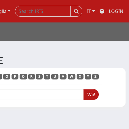
glia
IT
LOGIN
E
O
P
Q
R
S
T
U
V
W
X
Y
Z