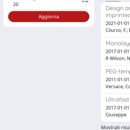
Design a
imprinted
2021-01-01 P
Cilurzo, F.;
Monolayer
2017-01-01 
R Wilson, N
PEG-templ
2011-01-01 M
Versace, Co
Ultrafas
2017-01-01 
Giuseppe
Mostrati risul