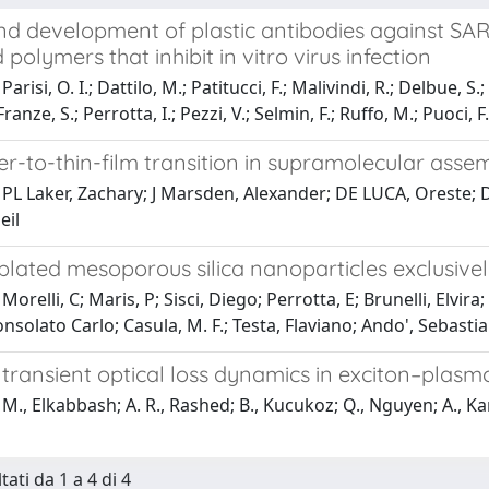
nd development of plastic antibodies against S
 polymers that inhibit in vitro virus infection
arisi, O. I.; Dattilo, M.; Patitucci, F.; Malivindi, R.; Delbue, S.;
 Franze, S.; Perrotta, I.; Pezzi, V.; Selmin, F.; Ruffo, M.; Puoci, F.
-to-thin-film transition in supramolecular assemb
PL Laker, Zachary; J Marsden, Alexander; DE LUCA, Oreste; D
eil
ated mesoporous silica nanoparticles exclusively
orelli, C; Maris, P; Sisci, Diego; Perrotta, E; Brunelli, Elvira
nsolato Carlo; Casula, M. F.; Testa, Flaviano; Ando', Sebastia
t transient optical loss dynamics in exciton–pla
M., Elkabbash; A. R., Rashed; B., Kucukoz; Q., Nguyen; A., Kar
tati da 1 a 4 di 4