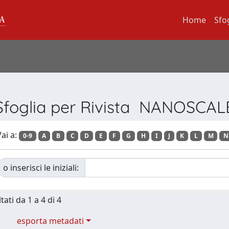
Home
Sfo
Sfoglia per Rivista NANOSCAL
ai a:
0-9
A
B
C
D
E
F
G
H
I
J
K
L
M
N
o inserisci le iniziali:
tati da 1 a 4 di 4
esporta metadati