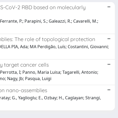
ARS-CoV-2 RBD based on molecularly
 Ferrante, P.; Parapini, S.; Galeazzi, R.; Cavarelli, M.;
lies: The role of topological protection
ELLA PIA, Ada; MA Perdigão, Luís; Costantini, Giovanni;
 target cancer cells
; Perrotta, I; Panno, Maria Luisa; Tagarelli, Antonio;
no; Nagy, Jb; Pasqua, Luigi
smon nano-assemblies
atay; G., Yaglioglu; E., Ozbay; H., Caglayan; Strangi,