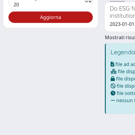
Do ESG fa
instituti
2023-01-01 
Mostrati risul
Legenda
file ad 
file dis
file disp
file disp
file sot
nessun f