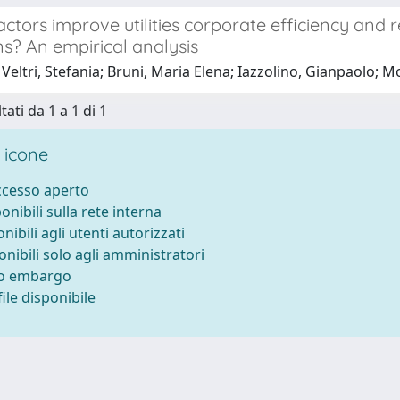
ctors improve utilities corporate efficiency and r
ons? An empirical analysis
Veltri, Stefania; Bruni, Maria Elena; Iazzolino, Gianpaolo; 
tati da 1 a 1 di 1
 icone
accesso aperto
ponibili sulla rete interna
onibili agli utenti autorizzati
onibili solo agli amministratori
to embargo
ile disponibile