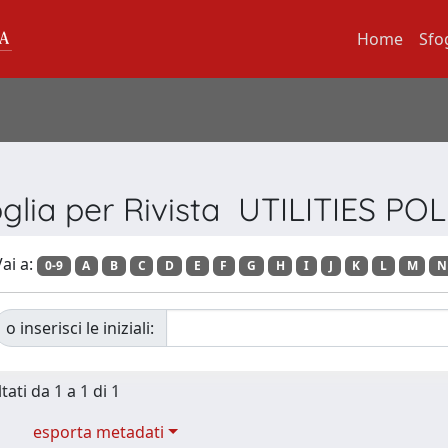
Home
Sfo
glia per Rivista UTILITIES PO
ai a:
0-9
A
B
C
D
E
F
G
H
I
J
K
L
M
N
o inserisci le iniziali:
tati da 1 a 1 di 1
esporta metadati