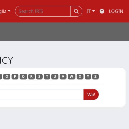
glia
IT
LOGIN
LICY
O
P
Q
R
S
T
U
V
W
X
Y
Z