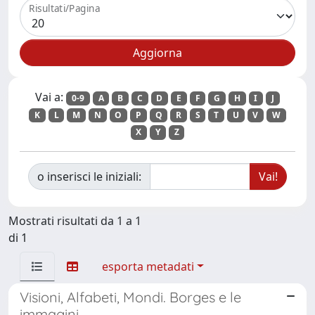
Risultati/Pagina
Vai a:
0-9
A
B
C
D
E
F
G
H
I
J
K
L
M
N
O
P
Q
R
S
T
U
V
W
X
Y
Z
o inserisci le iniziali:
Mostrati risultati da 1 a 1
di 1
esporta metadati
Visioni, Alfabeti, Mondi. Borges e le
immagini