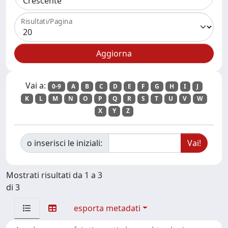
Risultati/Pagina
Vai a:
0-9
A
B
C
D
E
F
G
H
I
J
K
L
M
N
O
P
Q
R
S
T
U
V
W
X
Y
Z
o inserisci le iniziali:
Mostrati risultati da 1 a 3
di 3
esporta metadati