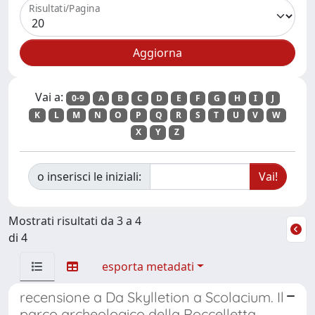
Risultati/Pagina
Vai a:
0-9
A
B
C
D
E
F
G
H
I
J
K
L
M
N
O
P
Q
R
S
T
U
V
W
X
Y
Z
o inserisci le iniziali:
Mostrati risultati da 3 a 4
di 4
esporta metadati
recensione a Da Skylletion a Scolacium. Il
parco archeologico della Roccelletta